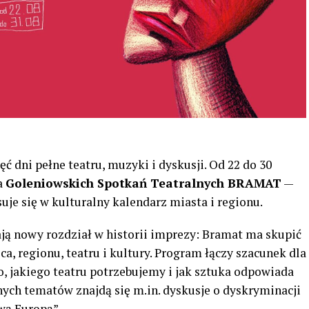
ć dni pełne teatru, muzyki i dyskusji. Od 22 do 30
ja
Goleniowskich Spotkań Teatralnych BRAMAT
—
uje się w kulturalny kalendarz miasta i regionu.
ą nowy rozdział w historii imprezy: Bramat ma skupić
a, regionu, teatru i kultury. Program łączy szacunek dla
to, jakiego teatru potrzebujemy i jak sztuka odpowiada
ych tematów znajdą się m.in. dyskusje o dyskryminacji
wą Europą”.