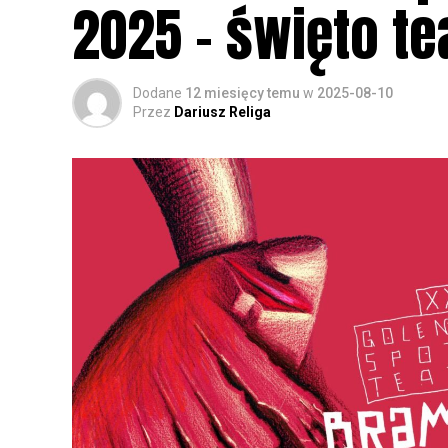
2025 – święto te
Dodane
12 miesięcy temu
w
2025-08-10
Przez
Dariusz Religa