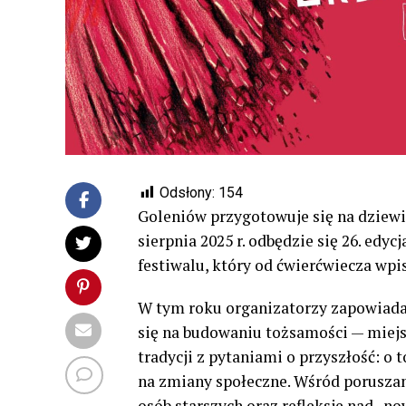
Odsłony:
154
Goleniów przygotowuje się na dziewię
sierpnia 2025 r. odbędzie się 26. edyc
festiwalu, który od ćwierćwiecza wpis
W tym roku organizatorzy zapowiadaj
się na budowaniu tożsamości — miejsc
tradycji z pytaniami o przyszłość: o 
na zmiany społeczne. Wśród poruszan
osób starszych oraz refleksje nad „no