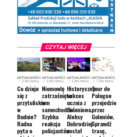
CZYTAJ WIĘCEJ
AKTUALNOŚCI
AKTUALNOŚCI
AKTUALNOŚCI
AKTUALNOŚCI
2 dni temu
3 dni temu
5 dni temu
7 dni temu
Co dzieje
Niemowlę
Historyczny
Tour de
się z
zatrzaśnięte
sukces
Pologne
przytuliskiem
w
ucznia z
przejedzie
w
samochodzie.
Goleniowa.
przez
Budnie?
Szybka
Aleksy
Goleniów.
Radna
reakcja
Dobrodziej
Sprawdź
pyta o
policjantów
został
trasę,