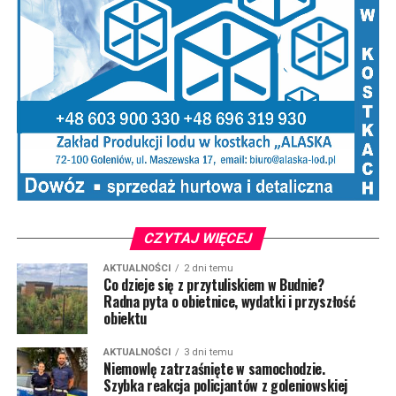
CZYTAJ WIĘCEJ
AKTUALNOŚCI
2 dni temu
Co dzieje się z przytuliskiem w Budnie?
Radna pyta o obietnice, wydatki i przyszłość
obiektu
AKTUALNOŚCI
3 dni temu
Niemowlę zatrzaśnięte w samochodzie.
Szybka reakcja policjantów z goleniowskiej