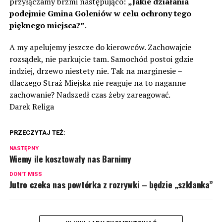
przyłączamy brzmi następująco:
„Jakie działania
podejmie Gmina Goleniów w celu ochrony tego
pięknego miejsca?”
.
A my apelujemy jeszcze do kierowców. Zachowajcie
rozsądek, nie parkujcie tam. Samochód postoi gdzie
indziej, drzewo niestety nie. Tak na marginesie –
dlaczego Straż Miejska nie reaguje na to naganne
zachowanie? Nadszedł czas żeby zareagować.
Darek Religa
PRZECZYTAJ TEŻ:
NASTĘPNY
Wiemy ile kosztowały nas Barnimy
DON'T MISS
Jutro czeka nas powtórka z rozrywki – będzie „szklanka”