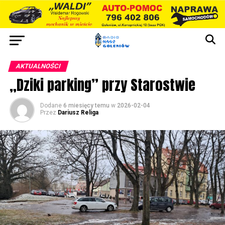
AKTUALNOŚCI
„Dziki parking” przy Starostwie
Dodane
6 miesięcy temu
w
2026-02-04
Przez
Dariusz Religa