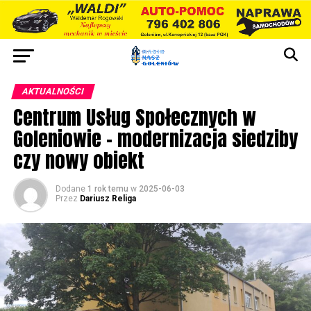
AKTUALNOŚCI
Centrum Usług Społecznych w
Goleniowie – modernizacja siedziby
czy nowy obiekt
Dodane
1 rok temu
w
2025-06-03
Przez
Dariusz Religa