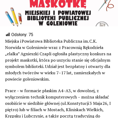
Odsłony:
75
Miejska i Powiatowa Biblioteka Publiczna im. C.K.
Norwida w Goleniowie wraz z Pracownią Rękodzieła
„elalka” Agnieszki Czapli ogłosiła plastyczny konkurs na
projekt maskotki, która po uszyciu stanie się oficjalnym
symbolem biblioteki. Udział jest bezpłatny i otwarty dla
młodych twórców w wieku 7–17 lat, zamieszkałych w
powiecie goleniowskim.
Prace – w formacie płaskim A4–A3, w dowolnej, z
wyłączeniem technik komputerowych – można składać
osobiście w siedzibie głównej (ul. Konstytucji 3 Maja 26, I
piętro) lub w filiach w Mostach, Kliniskach Wielkich,
Krępsku i Lubczynie, a także pocztą tradycyjną do