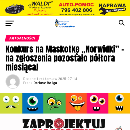
AKTUALNOŚCI
Konkurs na Maskotkę „Norwidki” –
na zgłoszenia pozostało półtora
miesiąca!
Dodane
1 rok temu
w
2025-07-14
Przez
Dariusz Religa