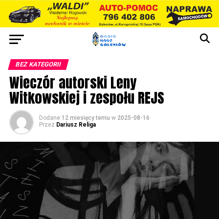
BEZ KATEGORII
Wieczór autorski Leny
Witkowskiej i zespołu REJS
Dodane
12 miesięcy temu
w
2025-08-16
Przez
Dariusz Religa