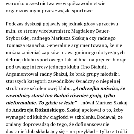
warunku uczestnictwa we współzawodnictwie
organizowanym przez związki sportowe.
Podczas dyskusji pojawiły się jednak głosy sprzeciwu –
m.in. ze strony wiceburmistrz Magdaleny Bauer-
Styborskiej, radnego Mariusza Skakuja czy radnego
Tomasza Banacha. Generalnie argumentowano, że nie
można zmieniać zapisów prawa gminnego dotyczących
definicji klubu sportowego tak ad hoc, na prędce, biorąc
pod uwagę interesy jednego klubu (Ino Białuń) .
Argumentował radny Skakuj, że brak grupy młodzik i
starszych kategorii zawodników świadczy o niepełnej
strukturze szkoleniowej klubu.
„Andrzejku mówisz, że
zawodnicy starsi Ino Białuń również grają, tylko
nieformalnie. To gdzie w lesie”
– mówił Mariusz Skakuj
do
Andrzeja Różańskiego
. Skakuj apelował o to, żeby
wymagać od klubów ciągłości w szkoleniu. Dodawał, że
zmiany doprowadzą do tego, że dofinansowanie
dostanie klub składający się – na przykład – tylko z trójki