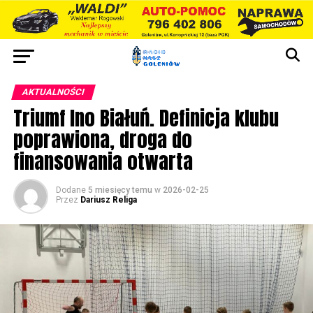
AKTUALNOŚCI
Triumf Ino Białuń. Definicja klubu
poprawiona, droga do
finansowania otwarta
Dodane
5 miesięcy temu
w
2026-02-25
Przez
Dariusz Religa