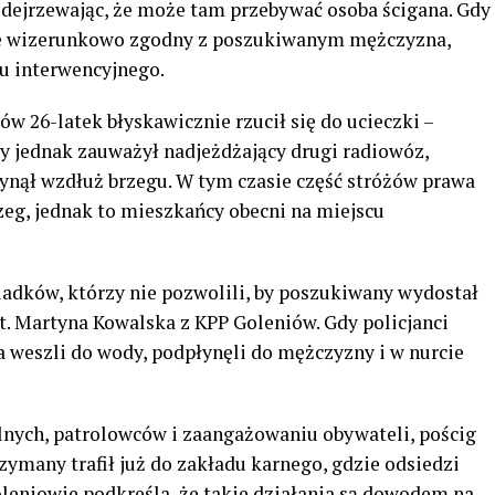
dejrzewając, że może tam przebywać osoba ścigana. Gdy
 się wizerunkowo zgodny z poszukiwanym mężczyzna,
u interwencyjnego.
 26-latek błyskawicznie rzucił się do ucieczki –
y jednak zauważył nadjeżdżający drugi radiowóz,
łynął wzdłuż brzegu. W tym czasie część stróżów prawa
zeg, jednak to mieszkańcy obecni na miejscu
iadków, którzy nie pozwolili, by poszukiwany wydostał
post. Martyna Kowalska z KPP Goleniów. Gdy policjanci
ia weszli do wody, podpłynęli do mężczyzny i w nurcie
nych, patrolowców i zaangażowaniu obywateli, pościg
ymany trafił już do zakładu karnego, gdzie odsiedzi
eniowie podkreśla, że takie działania są dowodem na