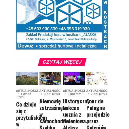
CZYTAJ WIĘCEJ
AKTUALNOŚCI
AKTUALNOŚCI
AKTUALNOŚCI
AKTUALNOŚCI
1 dzień
3 dni temu
5 dni temu
7 dni temu
temu
Niemowlę
Historyczny
Tour de
Co dzieje
zatrzaśnięte
sukces
Pologne
się z
w
ucznia z
przejedzie
przytuliskiem
samochodzie.
Goleniowa.
przez
w
Szybka
Aleksy
Goleniów.