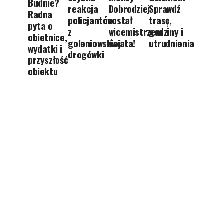
Budnie?
reakcja
Dobrodziej
Sprawdź
Radna
policjantów
został
trasę,
pyta o
z
wicemistrzem
godziny i
obietnice,
goleniowskiej
świata!
utrudnienia
wydatki i
drogówki
przyszłość
obiektu