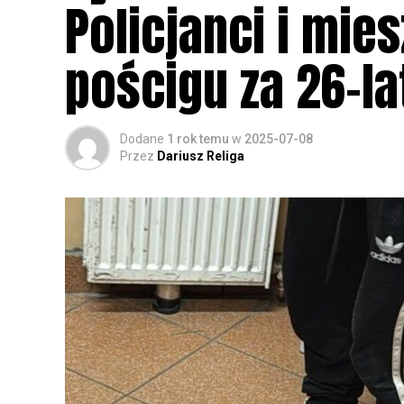
Policjanci i mie
pościgu za 26-l
Dodane
1 rok temu
w
2025-07-08
Przez
Dariusz Religa