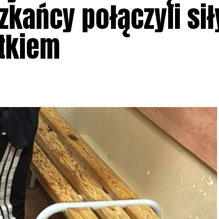
szkańcy połączyli si
atkiem