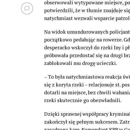
obserwowali wytypowane miejsce, po
potwierdzili, że w tłumie znajduje
natychmiast wezwali wsparcie patrol
Na widok umundurowanych policjantów
początkowo pedałując na rowerze. Gd
desperacko wskoczył do rzeki Iny i p
próbowała przedostać się na drugi br
zablokowali mu drogę ucieczki.
– To była natychmiastowa reakcja św
się z koryta rzeki – relacjonuje st. 
dotarli na miejsce, bez chwili wahan
rzeki skutecznie go obezwładnili.
Dzięki sprawnej współpracy kryminal
zakończył się pełnym sukcesem. Zatrz
zasądzoną karę. Komendant KPP w Gol